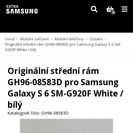
Vzhledem k aktuální situaci se může dodání dílů, které nejsou skladem,
zpozdit. Děkujeme za pochopení.
0
Úvod
/
Mobilní zařízení
/
Mobilní telefony
/
Ostatní
/
Originální střední rám GH96-08583D pro Samsung Galaxy S 6 SM-
G920F White / bílý
Originální střední rám
GH96-08583D pro Samsung
Galaxy S 6 SM-G920F White /
bílý
Katalogové číslo:
GH96-08583D