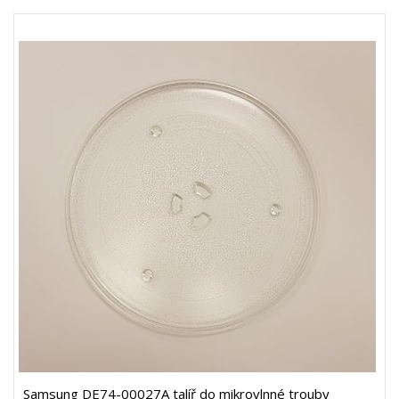
Samsung DE74-00027A talíř do mikrovlnné trouby