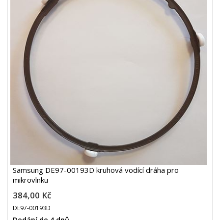
Samsung DE97-00193D kruhová vodící dráha pro
mikrovlnku
384,00 Kč
DE97-00193D
Dodání do 4 dnů