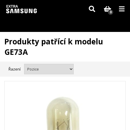
Vzhledem k aktuální situaci se může dodání dílů, které nejsou skladem,
zpozdit. Děkujeme za pochopení.
0
Produkty patřící k modelu
GE73A
Řazení