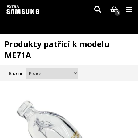
Vzhledem k aktuální situaci se může dodání dílů, které nejsou skladem,
zpozdit. Děkujeme za pochopení.
0
Produkty patřící k modelu
ME71A
Řazení