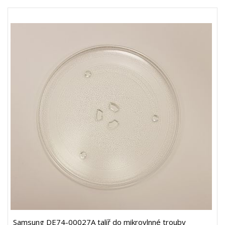
Samsung DE74-00027A talíř do mikrovlnné trouby