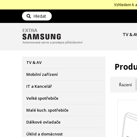
Vzhledem k a
Hledat
TV & A
TV & AV
Produ
Mobilní zařízení
Řazení
IT a Kancelář
Velké spotřebiče
Malé kuch. spotřebiče
Dálkové ovladače
Úklid a domácnost