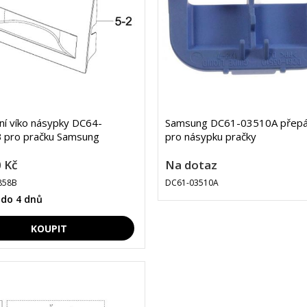
lní víko násypky DC64-
Samsung DC61-03510A přepá
 pro pračku Samsung
pro násypku pračky
 Kč
Na dotaz
858B
DC61-03510A
 do 4 dnů