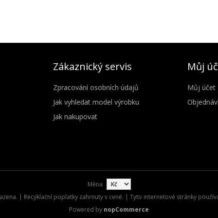
Zákaznický servis
Můj úč
Zpracování osobních údajů
Můj účet
Jak vyhledat model výrobku
Objednáv
Jak nakupovat
Měna
zena. | Recyklační poplatky zahrnuty v ceně. | Tyto internetové stránky použív
Powered by
nopCommerce