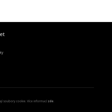
et
ky
ají soubory cookie. Více informací
zde
.