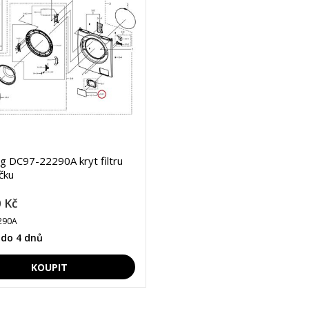
 DC97-22290A kryt filtru
čku
 Kč
290A
 do 4 dnů