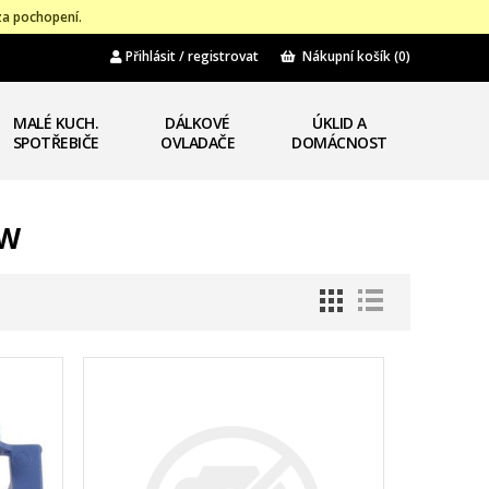
za pochopení.
Přihlásit / registrovat
Nákupní košík
(0)
MALÉ KUCH.
DÁLKOVÉ
ÚKLID A
SPOTŘEBIČE
OVLADAČE
DOMÁCNOST
DW