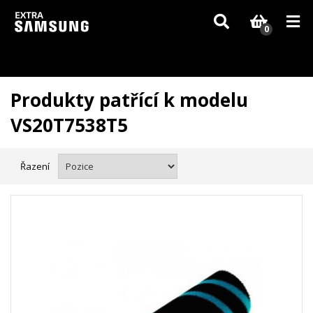
Vzhledem k aktuální situaci se může dodání dílů, které nejsou skladem,
zpozdit. Děkujeme za pochopení.
0
Produkty patřící k modelu
VS20T7538T5
Řazení