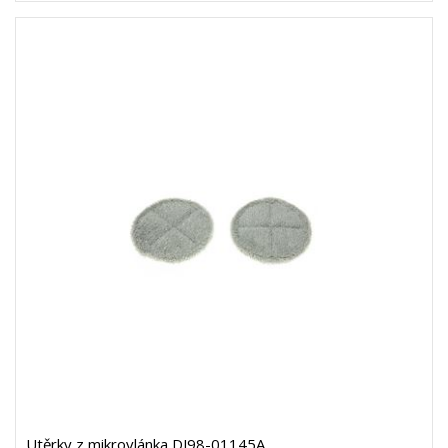
Utěrky z mikrovlánka DJ98-01145A