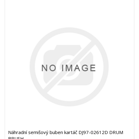
Náhradní semišový buben kartáč DJ97-02612D DRUM
BRUSH