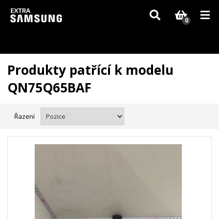
Vzhledem k aktuální situaci se může dodání dílů, které nejsou skladem,
zpozdit. Děkujeme za pochopení.
0
Produkty patřící k modelu
QN75Q65BAF
Řazení