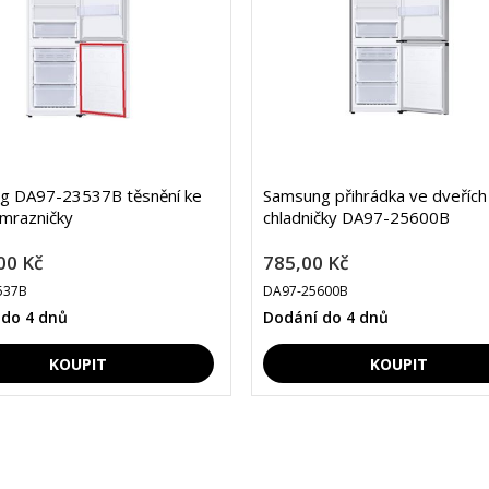
g DA97-23537B těsnění ke
Samsung přihrádka ve dveřích
mrazničky
chladničky DA97-25600B
00 Kč
785,00 Kč
537B
DA97-25600B
 do 4 dnů
Dodání do 4 dnů