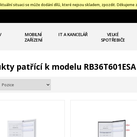
ktuální situaci se může dodání dílů, které nejsou skladem, zpozdit. Děkujeme 
V
MOBILNÍ
IT A KANCELÁŘ
VELKÉ
ZAŘÍZENÍ
SPOTŘEBIČE
kty patřící k modelu RB36T601ESA