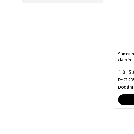
Samsun
dveřím 
1 015,
DA97-23
Dodání