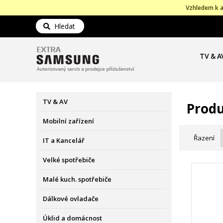
Vzhledem k a
Hledat
TV & A
TV & AV
Produ
Mobilní zařízení
Řazení
IT a Kancelář
Velké spotřebiče
Malé kuch. spotřebiče
Dálkové ovladače
Úklid a domácnost