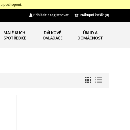
za pochopení.
Přihlásit / registrovat
Nákupní košík
(0)
MALÉ KUCH.
DÁLKOVÉ
ÚKLID A
SPOTŘEBIČE
OVLADAČE
DOMÁCNOST