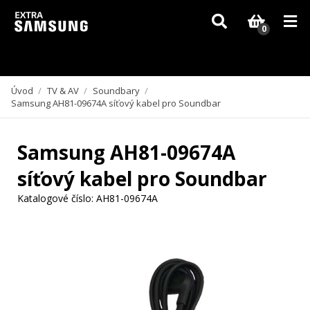
Vzhledem k aktuální situaci se může dodání dílů, které nejsou skladem,
zpozdit. Děkujeme za pochopení.
0
Úvod
/
TV & AV
/
Soundbary
/
Samsung AH81-09674A síťový kabel pro Soundbar
Samsung AH81-09674A
síťový kabel pro Soundbar
Katalogové číslo:
AH81-09674A