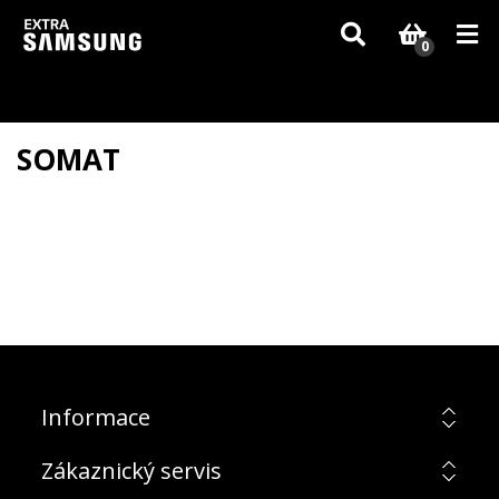
Vzhledem k aktuální situaci se může dodání dílů, které nejsou skladem,
zpozdit. Děkujeme za pochopení.
0
SOMAT
Informace
Zákaznický servis